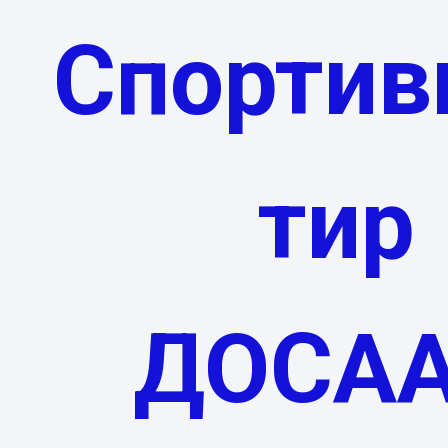
Спорти
тир
ДОСА