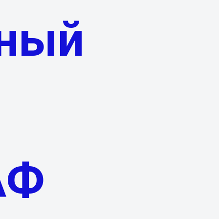
вный
АФ