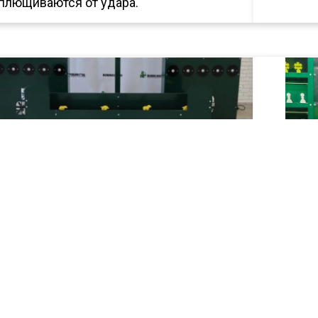
плющиваются от удара.
ень "Гусеница"
Мишень "В
жущаяся мишень. Постоянная смена
Мишень кр
ей
оборот, в
довольно 
стрелков.