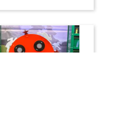
ертушка"
утится. Сбитые фигурки, совершая
новь восстанавливаются. Попасть
сложно. Мишень для продвинутых