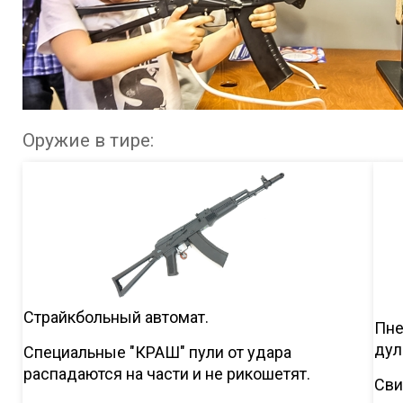
Оружие в тире:
Cтрайкбольный автомат.
Пне
дул
Специальные "КРАШ" пули от удара
распадаются на части и не рикошетят.
Сви