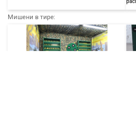
рас
Мишени в тире:
Миш
Мишень "Шкаф"
Дви
Нужно сбивать мишени в каждом ряду
цел
шкафа. Мишени различаются по размеру и по
количеству.