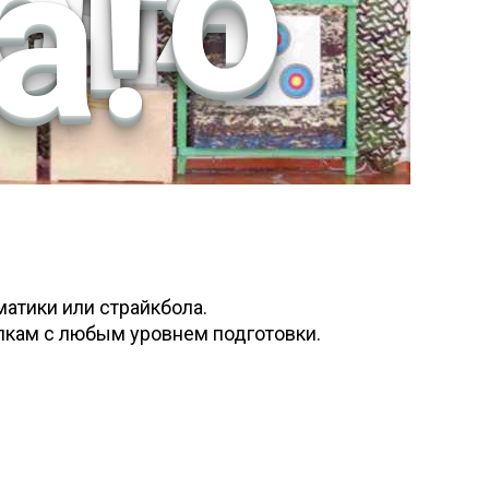
ого
а!
атики или страйкбола.
лкам с любым уровнем подготовки.