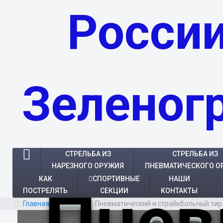
России
Зеленог
СТРЕЛЬБА ИЗ
СТРЕЛЬБА ИЗ
НАРЕЗНОГО ОРУЖИЯ
ПНЕВМАТИЧЕСКОГО О
КАК
СПОРТИВНЫЕ
НАШИ
Пнев
ПОСТРЕЛЯТЬ
СЕКЦИИ
КОНТАКТЫ
Главная
Тир
Пневматический и страйкбольный тир