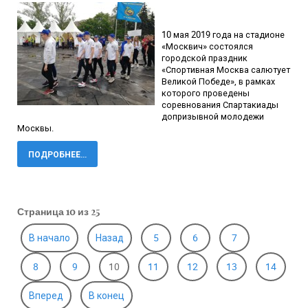
10 мая 2019 года на стадионе
«Москвич» состоялся
городской праздник
«Спортивная Москва салютует
Великой Победе», в рамках
которого проведены
соревнования Спартакиады
допризывной молодежи
Москвы.
ПОДРОБНЕЕ...
Страница 10 из 25
В начало
Назад
5
6
7
8
9
10
11
12
13
14
Вперед
В конец