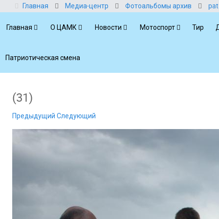
Главная
Медиа-центр
Фотоальбомы архив
pat
Главная
О ЦАМК
Новости
Мотоспорт
Тир
Патриотическая смена
(31)
Предыдущий
Следующий